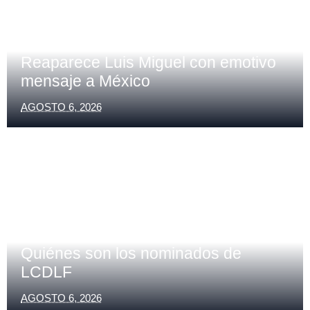
NACIONAL
Reaparece Luis Miguel con emotivo
mensaje a México
AGOSTO 6, 2026
CDMX
Quiénes son los nominados de
LCDLF
AGOSTO 6, 2026